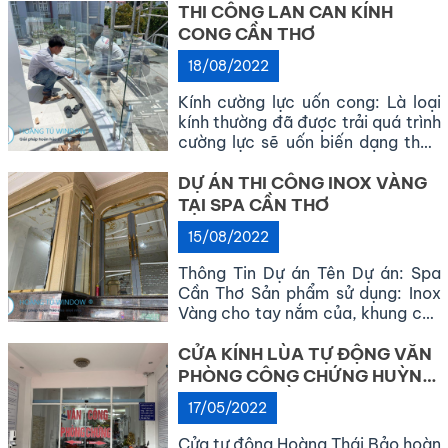
THI CÔNG LAN CAN KÍNH
CONG CẦN THƠ
18/08/2022
Kính cường lực uốn cong: Là loại
kính thường đã được trải quá trình
cường lực sẽ uốn biến dạng theo
yêu cầu lúc đầu. Tuy kính đã biến
dạng những vẫn giữ được khả
DỰ ÁN THI CÔNG INOX VÀNG
năng chịu lực, chịu nhiệt rất an
TẠI SPA CẦN THƠ
toàn. Hoàng Tú Window nhận thi
15/08/2022
công lắp đặt các loại kính cường
[…]
Thông Tin Dự án Tên Dự án: Spa
Cần Thơ Sản phẩm sử dụng: Inox
Vàng cho tay nắm của, khung cửa
chính, cửa phụ. Kết hợp khung cửa
sản phẩm nhôm vicino Hình ảnh
CỬA KÍNH LÙA TỰ ĐỘNG VĂN
chi tiết dự án NHÔM KÍNH HOÀNG
PHÒNG CÔNG CHỨNG HUỲNH
TÚ-GIẢI PHÁP HOÀN HẢO CHO
THỊ THÚY KIỀU
17/05/2022
MỌI NHÀ! THÔNG TIN LIÊN HỆ Địa
Chỉ: […]
Cửa tự động Hoàng Thái Bảo hoàn