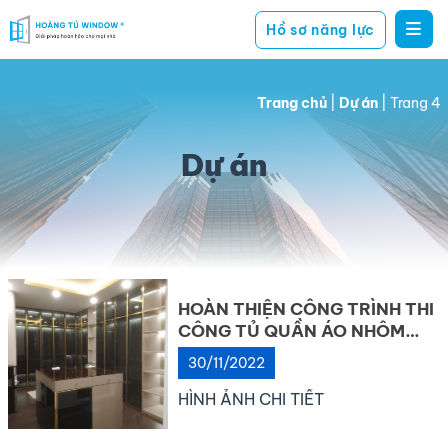
Hồ sơ năng lực
Hoàng
giải
Tú
pháp
Window
Trang chủ
|
Dự án
|
Trang 4
hoàn
hảo
Dự án
cho
mọi
nhà
HOÀN THIỆN CÔNG TRÌNH THI
CÔNG TỦ QUẦN ÁO NHÔM
KÍNH
30/11/2022
HÌNH ẢNH CHI TIẾT