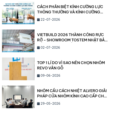
CÁCH PHÂN BIỆT KÍNH CƯỜNG LỰC
THÔNG THƯỜNG VÀ KÍNH CƯỜNG
LỰC SIÊU TRONG
22-07-2026
VIETBUILD 2026 THÀNH CÔNG RỰC
RỠ – SHOWROOM TOSTEM NHẬT BẢN
CẦN THƠ ĐANG DẦN LỘ DIỆN!
02-07-2026
TOP 1 LÍ DO VÌ SAO NÊN CHỌN NHÔM
REVO VÂN GỖ
09-06-2026
NHÔM CẦU CÁCH NHIỆT ALVERO GIẢI
PHÁP CỬA NHÔM KÍNH CAO CẤP CHO
BIỆT THỰ VÀ CÔNG TRÌNH HẠNG
29-05-2026
SANG NĂM 2026