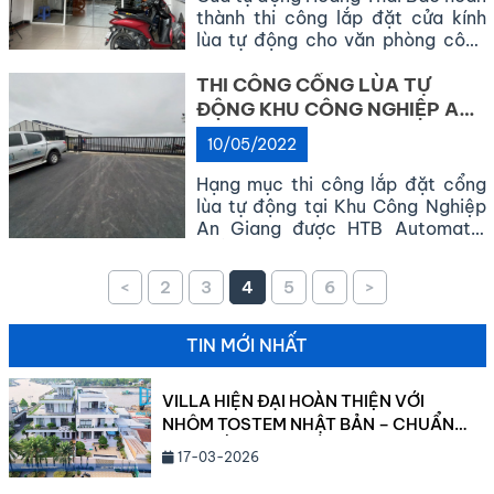
thành thi công lắp đặt cửa kính
lùa tự động cho văn phòng công
chứng Huỳnh Thị Thúy Kiều Cần
Thơ. Cửa kính lùa có cảm biến xác
THI CÔNG CỔNG LÙA TỰ
định vị trí, người di chuyển và
ĐỘNG KHU CÔNG NGHIỆP AN
motor tự động đóng mở cửa. Sản
GIANG
10/05/2022
phẩm lắp đặt hoàn thiện và […]
Hạng mục thi công lắp đặt cổng
lùa tự động tại Khu Công Nghiệp
An Giang được HTB Automatic
triển khai cho nhà máy Samho An
Giang. Sản phẩm cổng lùa được
<
2
3
4
5
6
>
sử dụng nhiều cho các Tòa Nhà,
Bãi Xe, cơ quan, nhà máy, xí
nghiệp… sản phẩm được thiết kế
TIN MỚI NHẤT
và thi công […]
VILLA HIỆN ĐẠI HOÀN THIỆN VỚI
NHÔM TOSTEM NHẬT BẢN – CHUẨN
MỰC SỐNG CAO CẤP 2026
17-03-2026