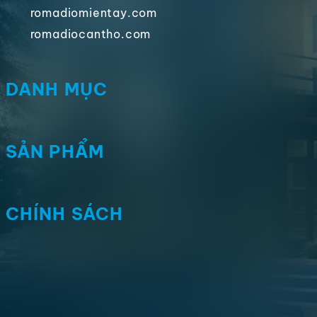
romadiomientay.com
romadiocantho.com
DANH MỤC
SẢN PHẨM
CHÍNH SÁCH