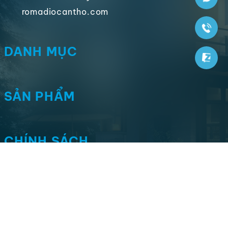
romadiocantho.com
DANH MỤC
SẢN PHẨM
CHÍNH SÁCH