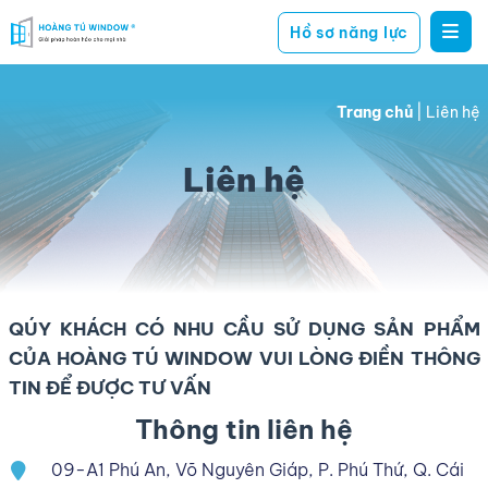
Hồ sơ năng lực
Hoàng
giải
Tú
pháp
Window
Trang chủ
|
Liên hệ
hoàn
hảo
Liên hệ
cho
mọi
nhà
QÚY KHÁCH CÓ NHU CẦU SỬ DỤNG SẢN PHẨM
CỦA HOÀNG TÚ WINDOW VUI LÒNG ĐIỀN THÔNG
TIN ĐỂ ĐƯỢC TƯ VẤN
Thông tin liên hệ
09-A1 Phú An, Võ Nguyên Giáp, P. Phú Thứ, Q. Cái