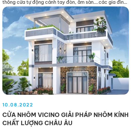
thống cửa tự động cánh tay đòn, âm sàn….các gia đình,
biệt thự, cơ quan, doanh nghiệp có nhu cầu lắp cửa tự
động hãy liên hệ với chúng tôi. […]
10.08.2022
CỬA NHÔM VICINO GIẢI PHÁP NHÔM KÍNH
CHẤT LƯỢNG CHÂU ÂU