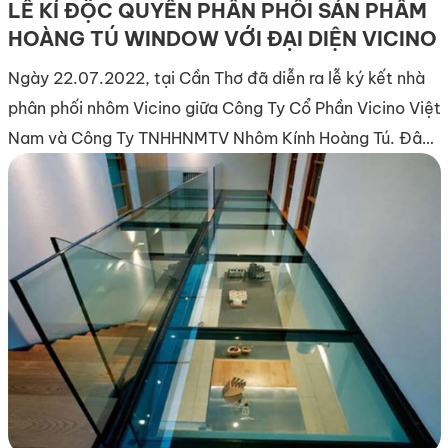
LỄ KÍ ĐỘC QUYỀN PHÂN PHỐI SẢN PHẨM
HOÀNG TÚ WINDOW VỚI ĐẠI DIỆN VICINO
Ngày 22.07.2022, tại Cần Thơ đã diễn ra lễ ký kết nhà
phân phối nhôm Vicino giữa Công Ty Cổ Phần Vicino Việt
Nam và Công Ty TNHHNMTV Nhôm Kính Hoàng Tú. Đây
là sự kiện trọng đại về việc ủy quyền nhà phân phối
Hoàng Tú cung cấp sản phẩm cửa nhôm thương hiệu […]