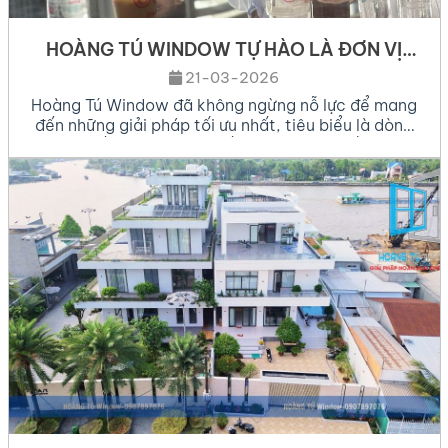
HOÀNG TÚ WINDOW TỰ HÀO LÀ ĐƠN VỊ
TIÊN PHONG CẬP NHẬT HỆ NHÔM MỚI
21-03-2026
NHẤT THỊ TRƯỜNG 2026
Hoàng Tú Window đã không ngừng nỗ lực để mang
đến những giải pháp tối ưu nhất, tiêu biểu là dòng
nhôm cầu cách nhiệt thế hệ mới.Trong bối cảnh
kiến trúc hiện đại ngày càng đề cao sự tiện nghi và
tính bền vững, việc lựa chọn vật liệu xây dựng, đặc
biệt là […]