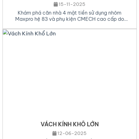
MAXPRO 83 & CMECH – DO HOÀNG TÚ
15-11-2025
WINDOW
Khám phá căn nhà 4 mặt tiền sử dụng nhôm
Maxpro hệ 83 và phụ kiện CMECH cao cấp do
Hoàng Tú Window thi công – bền đẹp, cách âm
tốt, sang trọng vượt thời gian. Giới thiệu về công
trình Căn nhà 4 mặt tiền luôn là biểu tượng của sự
sang trọng và […]
VÁCH KÍNH KHỔ LỚN
12-06-2025