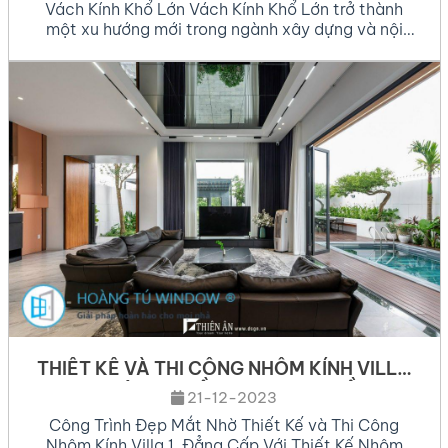
Vách Kính Khổ Lớn Vách Kính Khổ Lớn trở thành
một xu hướng mới trong ngành xây dựng và nội
thất, mang lại sự sang trọng, hiện đại và tối ưu hóa
không gian sống cũng như làm việc. Với khả năng
mở rộng tầm nhìn, tạo cảm giác thoáng đãng,
những vách kính này […]
THIẾT KẾ VÀ THI CÔNG NHÔM KÍNH VILLA
TẠI KHU DÂN CƯ HỒNG LOAN, TP CẦN THƠ
21-12-2023
Công Trình Đẹp Mắt Nhờ Thiết Kế và Thi Công
Nhôm Kính Villa 1. Đẳng Cấp Với Thiết Kế Nhôm