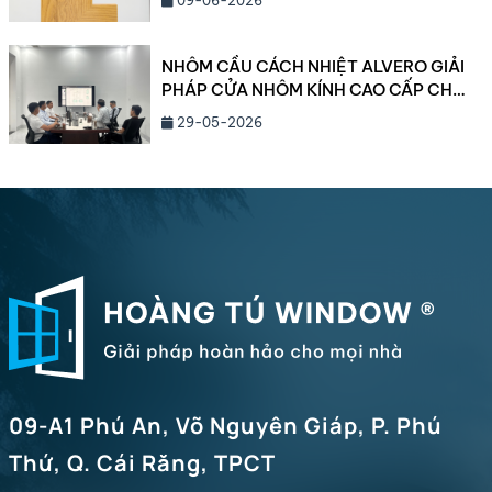
09-06-2026
NHÔM CẦU CÁCH NHIỆT ALVERO GIẢI
PHÁP CỬA NHÔM KÍNH CAO CẤP CHO
BIỆT THỰ VÀ CÔNG TRÌNH HẠNG
29-05-2026
SANG NĂM 2026
09-A1 Phú An, Võ Nguyên Giáp, P. Phú
Thứ, Q. Cái Răng, TPCT