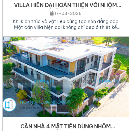
VILLA HIỆN ĐẠI HOÀN THIỆN VỚI NHÔM
TOSTEM NHẬT BẢN – CHUẨN MỰC SỐNG
17-03-2026
CAO CẤP 2026
Khi kiến trúc và vật liệu cùng tạo nên đẳng cấp
Một căn villa hiện đại không chỉ đẹp ở thiết kế
tổng thể mà còn nằm ở từng chi tiết hoàn thiện.
Trong đó, cửa nhôm kính cao cấp là yếu tố quan
trọng giúp nâng cao trải nghiệm sống và giá trị
thẩm […]
CĂN NHÀ 4 MẶT TIỀN DÙNG NHÔM