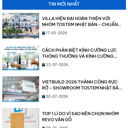
THÔNG TIN LIÊN HỆ TƯ VẤN GIẢI PHÁP […]
TIN MỚI NHẤT
VILLA HIỆN ĐẠI HOÀN THIỆN VỚI
NHÔM TOSTEM NHẬT BẢN – CHUẨN
MỰC SỐNG CAO CẤP 2026
17-03-2026
CÁCH PHÂN BIỆT KÍNH CƯỜNG LỰC
THÔNG THƯỜNG VÀ KÍNH CƯỜNG
LỰC SIÊU TRONG
22-07-2026
VIETBUILD 2026 THÀNH CÔNG RỰC
RỠ – SHOWROOM TOSTEM NHẬT BẢN
CẦN THƠ ĐANG DẦN LỘ DIỆN!
02-07-2026
TOP 1 LÍ DO VÌ SAO NÊN CHỌN NHÔM
REVO VÂN GỖ