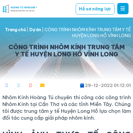
Hồ sơ năng lực
Hoàng
giải
Tú
pháp
Window
Trang chủ
|
Dự án
|
CÔNG TRÌNH NHÔM KÍNH TRUNG TÂM Y TẾ
hoàn
HUYỆN LONG HỒ VĨNH LONG
hảo
CÔNG TRÌNH NHÔM KÍNH TRUNG TÂM
cho
Y TẾ HUYỆN LONG HỒ VĨNH LONG
mọi
nhà
29-12-2022 01:12:01
Nhôm Kính Hoàng Tú chuyên thi công các công trình
Nhôm Kính tại Cần Thơ và các tỉnh Miền Tây. Chúng
tôi được trung tâm y tế Huyện Long Hồ lựa chọn làm
đối tác cung cấp giải pháp nhôm kính.