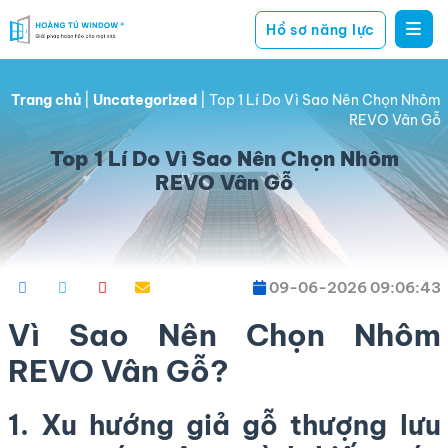
Hồ sơ năng lực
Hoàng
giải
Tú
pháp
Window
Trang chủ
|
Uncategorized
|
Top 1 Lí Do Vì Sao Nên Chọn Nhôm
hoàn
REVO Vân Gỗ
hảo
Top 1 Lí Do Vì Sao Nên Chọn Nhôm
cho
REVO Vân Gỗ
mọi
nhà
09-06-2026 09:06:43
Vì Sao Nên Chọn Nhôm
REVO Vân Gỗ?
1. Xu hướng giả gỗ thượng lưu