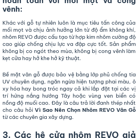
hoàn toàn với mối mọt và cong
vênh:
Khác với gỗ tự nhiên luôn là mục tiêu tấn công của
mối mọt và chịu ảnh hưởng lớn từ độ ẩm không khí,
nhôm REVO được cấu tạo từ hợp kim nhôm cường độ
cao giúp chống chịu lực va đập cực tốt. Sản phẩm
không bị co ngót theo mùa, không bị cong vênh làm
kẹt cửa hay hở khe hở kỹ thuật.
Bề mặt vân gỗ được bảo vệ bằng lớp phủ chống tia
UV chuyên dụng, ngăn ngừa hiện tượng phai màu, ô
xy hóa hay bong tróc ngay cả khi lắp đặt tại các vị
trí hứng nắng hướng Tây hoặc vùng ven biển có
nồng độ muối cao. Đây là câu trả lời đanh thép nhất
cho câu hỏi
Vì Sao Nên Chọn Nhôm REVO Vân Gỗ
từ các chuyên gia xây dựng.
3. Các hệ cửa nhôm REVO giả