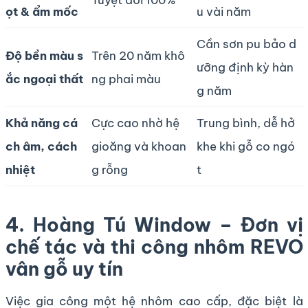
ọt & ẩm mốc
u vài năm
Cần sơn pu bảo d
Độ bền màu s
Trên 20 năm khô
ưỡng định kỳ hàn
ắc ngoại thất
ng phai màu
g năm
Khả năng cá
Cực cao nhờ hệ
Trung bình, dễ hở
ch âm, cách
gioăng và khoan
khe khi gỗ co ngó
nhiệt
g rỗng
t
4. Hoàng Tú Window – Đơn vị
chế tác và thi công nhôm REVO
vân gỗ uy tín
Việc gia công một hệ nhôm cao cấp, đặc biệt là