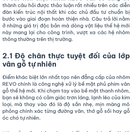
thành câu hỏi được thảo luận rất nhiều trên các diễn
đàn kiến trúc nội thất khi các chủ đầu tư chuẩn bị
bước vào giai đoạn hoàn thiện nhà. Câu trả lời nằm
ở những giá trị độc bản mà dòng vật liệu thế hệ mới
này mang lại cho công trình, vượt xa các hệ nhôm
thông thường trên thị trường.
2.1 Độ chân thực tuyệt đối của lớp
vân gỗ tự nhiên
Điểm khác biệt lớn nhất tạo nên đẳng cấp của nhôm
REVO chính là công nghệ xử lý bề mặt phủ phim vân
gỗ thế hệ mới. Khi chạm tay vào bề mặt thanh nhôm,
bạn sẽ không có cảm giác trơn láng, lạnh lẽo của kim
loại, mà thay vào đó là độ sần nhẹ, mịn màng mô
phỏng chính xác từng đường vân, thớ gỗ sồi hay gỗ
óc chó tự nhiên.