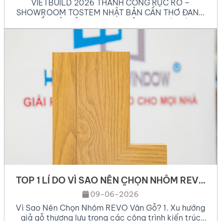
VIETBUILD 2026 THÀNH CÔNG RỰC RỠ –
SHOWROOM TOSTEM NHẬT BẢN CẦN THƠ ĐANG
DẦN LỘ DIỆN! Sự kiện triển lãm quốc tế
VIETBUILD 2026 vừa qua đã đánh dấu một cột
mốc bùng nổ vượt bậc của ngành xây dựng và kiến
trúc nội ngoại thất tại Việt Nam trong năm 2026.
Tại […]
TOP 1 LÍ DO VÌ SAO NÊN CHỌN NHÔM REVO
VÂN GỖ
09-06-2026
Vì Sao Nên Chọn Nhôm REVO Vân Gỗ? 1. Xu hướng
giả gỗ thượng lưu trong các công trình kiến trúc