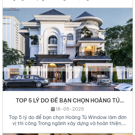
hiện đại Sự kết hợp giữa nét ấm cúng, sang trọng
của gỗ tự nhiên và đặc tính bền bỉ, hiện đại của
nhôm kính đang là xu hướng thống trị trong ngành
kiến […]
TOP 5 LÝ DO ĐỂ BẠN CHỌN HOÀNG TÚ
WINDOW LÀM ĐƠN VỊ THI CÔNG
18-05-2025
Top 5 lý do để bạn chọn Hoàng Tú Window làm đơn
vị thi công Trong ngành xây dựng và hoàn thiện,
việc lựa chọn một đơn vị thi công uy tín và chất