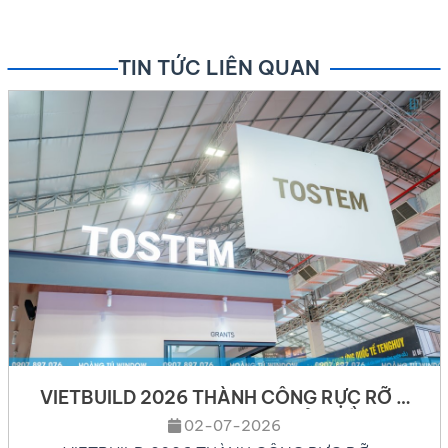
TIN TỨC LIÊN QUAN
VIETBUILD 2026 THÀNH CÔNG RỰC RỠ –
SHOWROOM TOSTEM NHẬT BẢN CẦN THƠ
02-07-2026
ĐANG DẦN LỘ DIỆN!