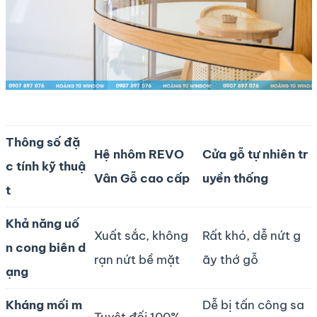
Thông số đặ
Hệ nhôm REVO
Cửa gỗ tự nhiên tr
c tính kỹ thuậ
Vân Gỗ cao cấp
uyền thống
t
Khả năng uố
Xuất sắc, không
Rất khó, dễ nứt g
n cong biên d
rạn nứt bề mặt
ãy thớ gỗ
ạng
Kháng mối m
Dễ bị tấn công sa
Tuyệt đối 100%