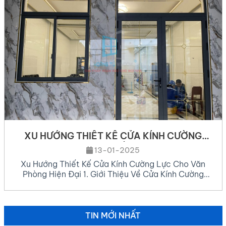
yên tĩnh, thoáng […]
XU HƯỚNG THIẾT KẾ CỬA KÍNH CƯỜNG
LỰC CHO VĂN PHÒNG HIỆN ĐẠI
13-01-2025
Xu Hướng Thiết Kế Cửa Kính Cường Lực Cho Văn
Phòng Hiện Đại 1. Giới Thiệu Về Cửa Kính Cường
Lực Cửa kính cường lực là loại cửa được làm từ kính
cường lực có độ bền gấp 4-5 lần kính thông
thường cùng độ dày đa dạng (8mm, 10mm, 12mm).
Với khả năng chịu […]
TIN MỚI NHẤT