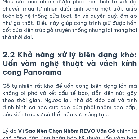
Màu sắc của nhôm được phối trộn tinh tế với độ
chuyển màu tự nhiên dưới ánh sáng mặt trời, giúp
toàn bộ hệ thống cửa toát lên vẻ quyền quý, ấm áp
như gỗ thật. Điều này giúp công trình giữ được hồn
cốt của kiến trúc gỗ truyền thống nhưng lại mang hơi
thở thời đại.
2.2 Khả năng xử lý biên dạng khó:
Uốn vòm nghệ thuật và vách kính
cong Panorama
Gỗ tự nhiên rất khó để uốn cong biên dạng lớn mà
không bị phá vỡ kết cấu tế bào, dẫn đến nứt gãy
theo thời gian. Ngược lại, nhờ độ dẻo dai và tính
định hình cơ học cực cao của phôi nhôm cao cấp,
các kiến trúc sư có thể thỏa sức sáng tạo.
Lý do
Vì Sao Nên Chọn Nhôm REVO Vân Gỗ
chính là
khả năng đáp ứng hoàn hảo kỹ thuật uốn vòm bán