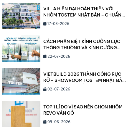
VILLA HIỆN ĐẠI HOÀN THIỆN VỚI
NHÔM TOSTEM NHẬT BẢN – CHUẨN
MỰC SỐNG CAO CẤP 2026
17-03-2026
CÁCH PHÂN BIỆT KÍNH CƯỜNG LỰC
THÔNG THƯỜNG VÀ KÍNH CƯỜNG
LỰC SIÊU TRONG
22-07-2026
VIETBUILD 2026 THÀNH CÔNG RỰC
RỠ – SHOWROOM TOSTEM NHẬT BẢN
CẦN THƠ ĐANG DẦN LỘ DIỆN!
02-07-2026
TOP 1 LÍ DO VÌ SAO NÊN CHỌN NHÔM
REVO VÂN GỖ
09-06-2026