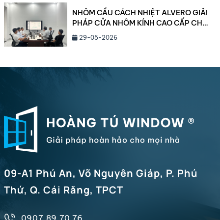
NHÔM CẦU CÁCH NHIỆT ALVERO GIẢI
PHÁP CỬA NHÔM KÍNH CAO CẤP CHO
BIỆT THỰ VÀ CÔNG TRÌNH HẠNG
29-05-2026
SANG NĂM 2026
09-A1 Phú An, Võ Nguyên Giáp, P. Phú
Thứ, Q. Cái Răng, TPCT
0907 89 70 76