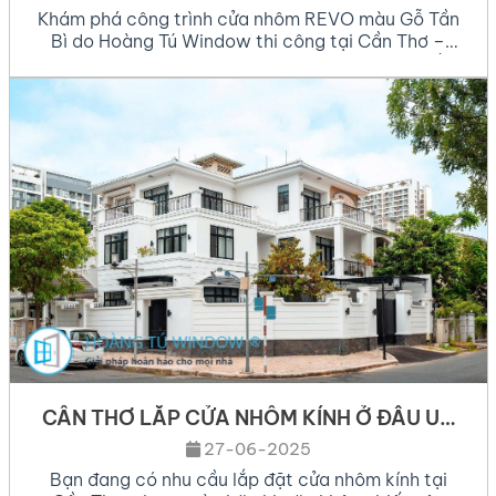
TINH TẾ GIỮA LÒNG CẦN THƠ
Khám phá công trình cửa nhôm REVO màu Gỗ Tần
Bì do Hoàng Tú Window thi công tại Cần Thơ –
mang phong cách Wabi Sabi mộc mạc, tinh tế,
gần gũi thiên nhiên. Không gian đậm chất Wabi
Sabi – Mộc mạc và an yên Giữa trung tâm Cần
Thơ, Hoàng Tú Window đã […]
CẦN THƠ LẮP CỬA NHÔM KÍNH Ở ĐÂU UY
TÍN, GIÁ HỢP LÝ?
27-06-2025
Bạn đang có nhu cầu lắp đặt cửa nhôm kính tại