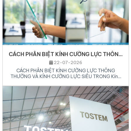
CÁCH PHÂN BIỆT KÍNH CƯỜNG LỰC THÔNG
THƯỜNG VÀ KÍNH CƯỜNG LỰC SIÊU TRONG
22-07-2026
CÁCH PHÂN BIỆT KÍNH CƯỜNG LỰC THÔNG
THƯỜNG VÀ KÍNH CƯỜNG LỰC SIÊU TRONG Kính
Cường Lực là một trong những vật liệu xây dựng
đóng vai trò then chốt trong ngành kiến trúc và nội
thất hiện đại. Nhờ khả năng chịu lực vượt trội, tính
an toàn cao cùng tính thẩm mỹ hiện […]