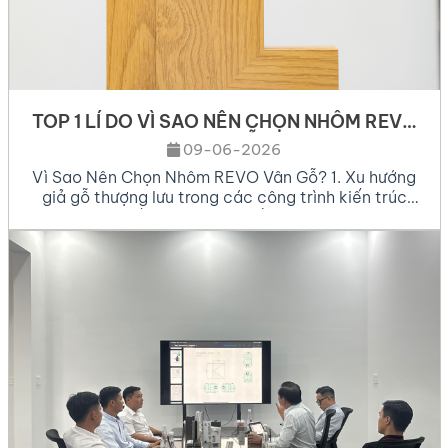
TOP 1 LÍ DO VÌ SAO NÊN CHỌN NHÔM REVO
VÂN GỖ
09-06-2026
Vì Sao Nên Chọn Nhôm REVO Vân Gỗ? 1. Xu hướng
giả gỗ thượng lưu trong các công trình kiến trúc
hiện đại Sự kết hợp giữa nét ấm cúng, sang trọng
của gỗ tự nhiên và đặc tính bền bỉ, hiện đại của
nhôm kính đang là xu hướng thống trị trong ngành
kiến […]