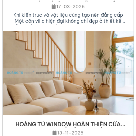
TOSTEM NHẬT BẢN – CHUẨN MỰC SỐNG
17-03-2026
CAO CẤP 2026
Khi kiến trúc và vật liệu cùng tạo nên đẳng cấp
Một căn villa hiện đại không chỉ đẹp ở thiết kế
tổng thể mà còn nằm ở từng chi tiết hoàn thiện.
Trong đó, cửa nhôm kính cao cấp là yếu tố quan
trọng giúp nâng cao trải nghiệm sống và giá trị
thẩm […]
HOÀNG TÚ WINDOW HOÀN THIỆN CỬA
NHÔM REVO MÀU GỖ TẦN BÌ – MỘC MẠC &
13-11-2025