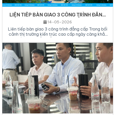
LIÊN TIẾP BÀN GIAO 3 CÔNG TRÌNH ĐẲNG
CẤP: HOÀNG TÚ WINDOW KHẲNG ĐỊNH VỊ
14-05-2026
THẾ TẠI MIỀN TÂY
Liên tiếp bàn giao 3 công trình đẳng cấp Trong bối
cảnh thị trường kiến trúc cao cấp ngày càng khắt
khe về tiêu chuẩn thẩm mỹ và kỹ thuật, Hoàng Tú
Window đã chứng minh năng lực vượt trội của
mình. Vừa qua, chúng tôi tự hào khi liên tiếp bàn
giao 3 công […]