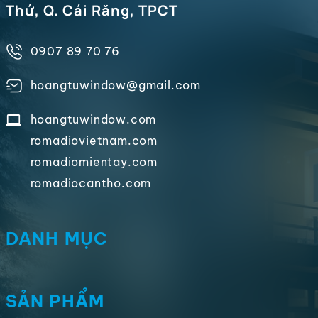
Thứ, Q. Cái Răng, TPCT
0907 89 70 76
hoangtuwindow@gmail.com
hoangtuwindow.com
romadiovietnam.com
romadiomientay.com
romadiocantho.com
DANH MỤC
SẢN PHẨM