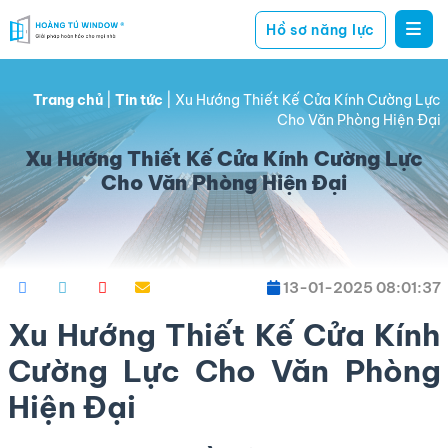
Hồ sơ năng lực
Hoàng
giải
Tú
pháp
Window
Trang chủ
|
Tin tức
|
Xu Hướng Thiết Kế Cửa Kính Cường Lực
hoàn
Cho Văn Phòng Hiện Đại
hảo
Xu Hướng Thiết Kế Cửa Kính Cường Lực
cho
Cho Văn Phòng Hiện Đại
mọi
nhà
13-01-2025 08:01:37
Xu Hướng Thiết Kế Cửa Kính
Cường Lực Cho Văn Phòng
Hiện Đại