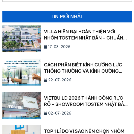
những dòng vật liệu đang tạo nên “cơn sốt” trong
giới kiến trúc sư và chủ đầu tư hiện nay chính là […]
TIN MỚI NHẤT
VILLA HIỆN ĐẠI HOÀN THIỆN VỚI
NHÔM TOSTEM NHẬT BẢN – CHUẨN
MỰC SỐNG CAO CẤP 2026
17-03-2026
CÁCH PHÂN BIỆT KÍNH CƯỜNG LỰC
THÔNG THƯỜNG VÀ KÍNH CƯỜNG
LỰC SIÊU TRONG
22-07-2026
VIETBUILD 2026 THÀNH CÔNG RỰC
RỠ – SHOWROOM TOSTEM NHẬT BẢN
CẦN THƠ ĐANG DẦN LỘ DIỆN!
02-07-2026
TOP 1 LÍ DO VÌ SAO NÊN CHỌN NHÔM