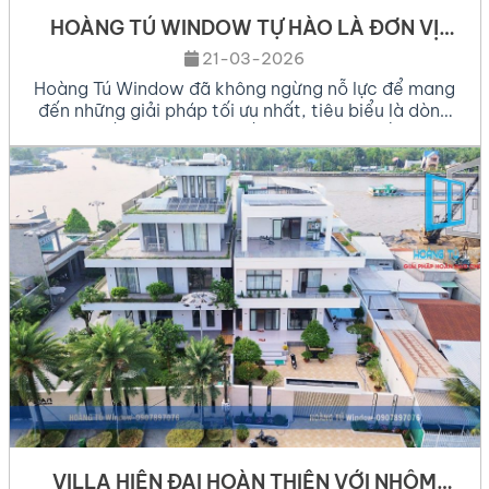
HOÀNG TÚ WINDOW TỰ HÀO LÀ ĐƠN VỊ
TIÊN PHONG CẬP NHẬT HỆ NHÔM MỚI
21-03-2026
NHẤT THỊ TRƯỜNG 2026
Hoàng Tú Window đã không ngừng nỗ lực để mang
đến những giải pháp tối ưu nhất, tiêu biểu là dòng
nhôm cầu cách nhiệt thế hệ mới.Trong bối cảnh
kiến trúc hiện đại ngày càng đề cao sự tiện nghi và
tính bền vững, việc lựa chọn vật liệu xây dựng, đặc
biệt là […]
VILLA HIỆN ĐẠI HOÀN THIỆN VỚI NHÔM