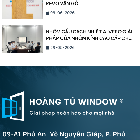
REVO VÂN GỖ
09-06-2026
NHÔM CẦU CÁCH NHIỆT ALVERO GIẢI
PHÁP CỬA NHÔM KÍNH CAO CẤP CHO
BIỆT THỰ VÀ CÔNG TRÌNH HẠNG
29-05-2026
SANG NĂM 2026
09-A1 Phú An, Võ Nguyên Giáp, P. Phú