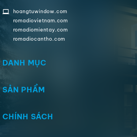
hoangtuwindow.com
romadiovietnam.com
romadiomientay.com
romadiocantho.com
DANH MỤC
SẢN PHẨM
CHÍNH SÁCH