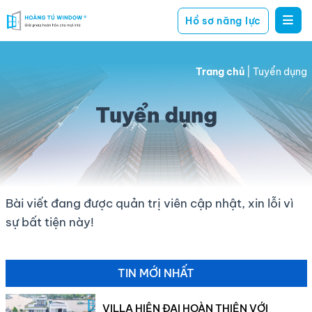
Hồ sơ năng lực
Hoàng
giải
Tú
pháp
Window
Trang chủ
|
Tuyển dụng
hoàn
hảo
Tuyển dụng
cho
mọi
nhà
Bài viết đang được quản trị viên cập nhật, xin lỗi vì
sự bất tiện này!
TIN MỚI NHẤT
VILLA HIỆN ĐẠI HOÀN THIỆN VỚI