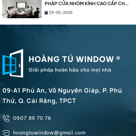
PHÁP CỬA NHÔM KÍNH CAO CẤP CHO
BIỆT THỰ VÀ CÔNG TRÌNH HẠNG
29-05-2026
SANG NĂM 2026
09-A1 Phú An, Võ Nguyên Giáp, P. Phú
Thứ, Q. Cái Răng, TPCT
0907 89 70 76
hoangtuwindow@gmail.com