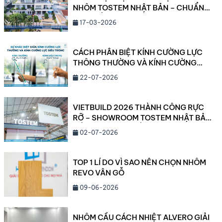
NHÔM TOSTEM NHẬT BẢN – CHUẨN
MỰC SỐNG CAO CẤP 2026
17-03-2026
CÁCH PHÂN BIỆT KÍNH CƯỜNG LỰC
THÔNG THƯỜNG VÀ KÍNH CƯỜNG
LỰC SIÊU TRONG
22-07-2026
VIETBUILD 2026 THÀNH CÔNG RỰC
RỠ – SHOWROOM TOSTEM NHẬT BẢN
CẦN THƠ ĐANG DẦN LỘ DIỆN!
02-07-2026
TOP 1 LÍ DO VÌ SAO NÊN CHỌN NHÔM
REVO VÂN GỖ
09-06-2026
NHÔM CẦU CÁCH NHIỆT ALVERO GIẢI