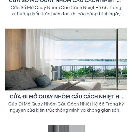
CỬA SỔ MỞ QUAY NHÔM CẦU CÁCH NHIỆT HỆ
66
Cửa Sổ Mở Quay Nhôm Cầu Cách Nhiệt Hệ 66 Trong
xu hướng kiến trúc hiện đại, khi các công trình ngày
càng được tối ưu về cả công năng lẫn thẩm mỹ, vật
liệu xây dựng cũng phải đáp ứng những tiêu chuẩn
khắt khe hơn. Một trong những dòng sản phẩm nổi
bật, […]
CỬA ĐI MỞ QUAY NHÔM CẦU CÁCH NHIỆT HỆ
66
Cửa Đi Mở Quay Nhôm Cầu Cách Nhiệt Hệ 66 Trong kỷ
nguyên của kiến trúc thông minh và không gian sống
xanh, các vật liệu xây dựng không chỉ cần đẹp mà còn
phải đáp ứng tiêu chí bền vững, tiết kiệm năng lượng
và thân thiện với môi trường. Một trong những giải […]