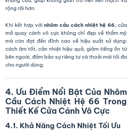
khung cửa, giúp không gian trở nên liền mạch và
rộng rãi hơn.
6. Ứng Dụng Thực Tế Của Cửa Mở Quay Cánh Vô
Cực Nhôm Cầu Cách Nhiệt Hệ 66
Khi kết hợp với
nhôm cầu cách nhiệt hệ 66
, cửa
6.1. Biệt thự – Nhà phố cao cấp
mở quay cánh vô cực không chỉ đẹp về thẩm mỹ
mà còn đạt đến đỉnh cao về hiệu suất sử dụng:
Nhiều chủ đầu tư lựa chọn
cửa mở quay nhôm
cách âm tốt, cản nhiệt hiệu quả, giảm tiếng ồn từ
cầu cách nhiệt hệ 66
vì sự sang trọng, kín khít và
bên ngoài, đảm bảo sự riêng tư và thoải mái tối đa
hiện đại. Cửa vừa là điểm nhấn kiến trúc vừa đảm
bảo hiệu quả sử dụng.
cho người dùng.
6.2. Resort – Khách sạn ven biển
Với khả năng chống ăn mòn, cách âm và cách
4. Ưu Điểm Nổi Bật Của Nhôm
nhiệt,
nhôm hệ 66 có cầu cách nhiệt
là lựa chọn
lý tưởng cho các công trình chịu ảnh hưởng của
Cầu Cách Nhiệt Hệ 66 Trong
gió biển, nắng gắt và độ ẩm cao.
Thiết Kế Cửa Cánh Vô Cực
6.3. Tòa nhà văn phòng –
Showroom
4.1. Khả Năng Cách Nhiệt Tối Ưu