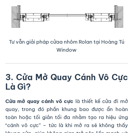
Cách nhi
Kém
Tốt (nhờ cầu cách nhiệt)
ệt
Cách âm
Trung bình
Cao
Tư vẫn giải pháp cửaa nhôm Rolan tại Hoàng Tú
Độ bền
Tốt
Rất tốt
Window
Thẩm mỹ
Cổ điển
Hiện đại, tối giản
Giá thàn
Cao hơn, nhưng xứng đ
3. Cửa Mở Quay Cánh Vô Cực
Thấp
h
áng
Là Gì?
Cửa mở quay cánh vô cực
là thiết kế cửa đi mở
Rõ ràng,
nhôm cầu cách nhiệt hệ 66
chiếm ưu
quay, trong đó phần khung bao được ẩn hoàn
thế vượt trội trong mọi mặt và hoàn toàn xứng
toàn hoặc tối giản tối đa nhằm tạo ra hiệu ứng
đáng là sự lựa chọn lâu dài cho những công trình
“cánh vô cực” – tức là khi mở ra sẽ không thấy
chất lượng cao.