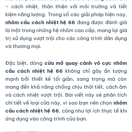
– cách nhiệt, thân thiện với môi trường và tiết
kiệm năng lượng. Trong số các giải pháp hiện nay,
2. Nhôm Cầu Cách Nhiệt Hệ 66 Là Gì?
nhôm cầu cách nhiệt hệ 66
đang được đánh giá
Nhôm cầu cách nhiệt hệ 66
là một trong những
là một trong những hệ nhôm cao cấp, mang lại giá
hệ nhôm tiên tiến, được sản xuất với công nghệ
trị sử dụng vượt trội cho các công trình dân dụng
hiện đại nhằm đáp ứng các tiêu chuẩn khắt khe
và thương mại.
về cách nhiệt và cách âm. Điểm đặc biệt của loại
Hệ nhôm cầu cách nhiệt hệ 66 có kích thước bản
nhôm này là có lớp cầu cách nhiệt (thường làm
bằng polyamide hoặc vật liệu composite cao
nhôm lớn, độ dày tiêu chuẩn cao, thường từ
Đặc biệt, dòng
cửa mở quay cánh vô cực nhôm
cấp) nằm giữa hai lớp nhôm. Cấu trúc này giúp
1.6mm đến 2.0mm. Với thiết kế chắc chắn, hệ
cầu cách nhiệt hệ 66
không chỉ gây ấn tượng
cản trở sự truyền nhiệt từ bên ngoài vào trong và
nhôm này phù hợp cho nhiều loại cửa sổ, cửa đi,
mạnh bởi thiết kế tối giản, sang trọng mà còn
vách kính lớn và đặc biệt là
ngược lại, từ đó làm tăng hiệu quả sử dụng năng
cửa mở quay cánh vô
cực
– loại cửa đang rất được ưa chuộng trong
lượng.
mang đến khả năng chống chịu thời tiết, cách âm
thiết kế nhà ở cao cấp và biệt thự hiện đại.
và cách nhiệt vượt trội. Bài viết này sẽ phân tích
chi tiết về loại cửa này, vì sao bạn nên chọn
nhôm
cầu cách nhiệt hệ 66
, cũng như lợi ích thực tế khi
ứng dụng vào công trình của bạn.