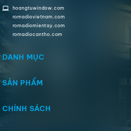
hoangtuwindow.com
romadiovietnam.com
romadiomientay.com
romadiocantho.com
DANH MỤC
SẢN PHẨM
CHÍNH SÁCH