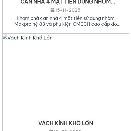
CĂN NHÀ 4 MẶT TIỀN DÙNG NHÔM
MAXPRO 83 & CMECH – DO HOÀNG TÚ
15-11-2025
WINDOW
Khám phá căn nhà 4 mặt tiền sử dụng nhôm
Maxpro hệ 83 và phụ kiện CMECH cao cấp do
Hoàng Tú Window thi công – bền đẹp, cách âm
tốt, sang trọng vượt thời gian. Giới thiệu về công
trình Căn nhà 4 mặt tiền luôn là biểu tượng của sự
sang trọng và […]
VÁCH KÍNH KHỔ LỚN