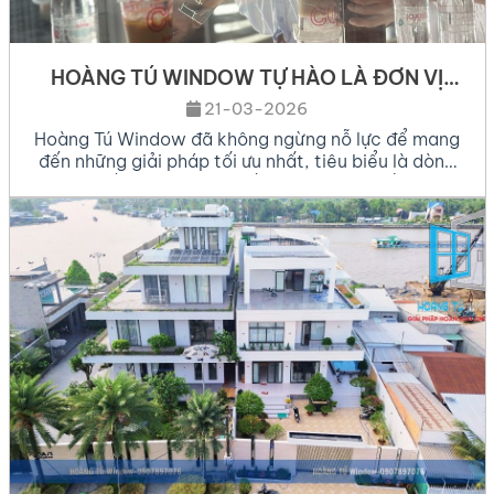
HOÀNG TÚ WINDOW TỰ HÀO LÀ ĐƠN VỊ
TIÊN PHONG CẬP NHẬT HỆ NHÔM MỚI
21-03-2026
NHẤT THỊ TRƯỜNG 2026
Hoàng Tú Window đã không ngừng nỗ lực để mang
đến những giải pháp tối ưu nhất, tiêu biểu là dòng
nhôm cầu cách nhiệt thế hệ mới.Trong bối cảnh
kiến trúc hiện đại ngày càng đề cao sự tiện nghi và
tính bền vững, việc lựa chọn vật liệu xây dựng, đặc
biệt là […]