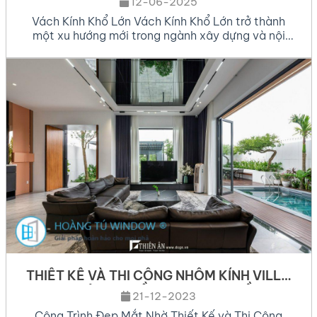
12-06-2025
Vách Kính Khổ Lớn Vách Kính Khổ Lớn trở thành
một xu hướng mới trong ngành xây dựng và nội
thất, mang lại sự sang trọng, hiện đại và tối ưu hóa
không gian sống cũng như làm việc. Với khả năng
mở rộng tầm nhìn, tạo cảm giác thoáng đãng,
những vách kính này […]
THIẾT KẾ VÀ THI CÔNG NHÔM KÍNH VILLA
TẠI KHU DÂN CƯ HỒNG LOAN, TP CẦN THƠ
21-12-2023
Công Trình Đẹp Mắt Nhờ Thiết Kế và Thi Công