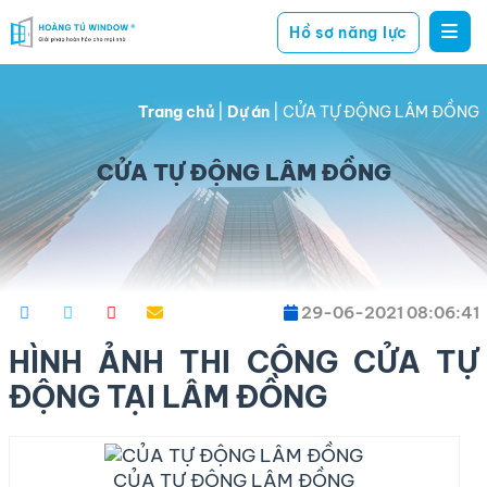
Hồ sơ năng lực
Hoàng
giải
Tú
pháp
Window
Trang chủ
|
Dự án
|
CỬA TỰ ĐỘNG LÂM ĐỒNG
hoàn
hảo
CỬA TỰ ĐỘNG LÂM ĐỒNG
cho
mọi
nhà
29-06-2021 08:06:41
HÌNH ẢNH THI CÔNG CỬA TỰ
ĐỘNG TẠI LÂM ĐỒNG
CỦA TỰ ĐỘNG LÂM ĐỒNG