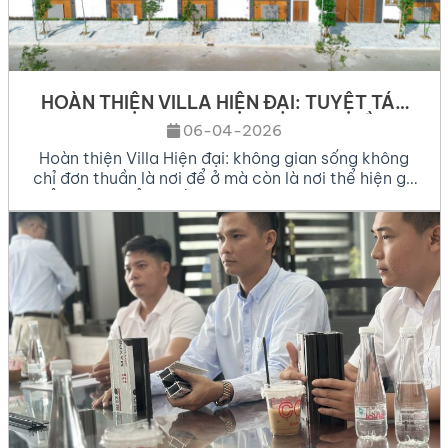
HOÀN THIỆN VILLA HIỆN ĐẠI: TUYỆT TÁC
NHÔM KÍNH MAXPRO 65 TẠI KDC HỒNG
06-04-2026
PHÁT
Hoàn thiện Villa Hiện đại: không gian sống không
chỉ đơn thuần là nơi để ở mà còn là nơi thể hiện gu
thẩm mỹ và đẳng cấp của gia chủ. Vừa qua, Hoàng
Tú Window đã chính thức bàn giao dự án Hoàn
thiện Villa Hiện đại tại Khu dân cư (KDC) Hồng
Phát. […]