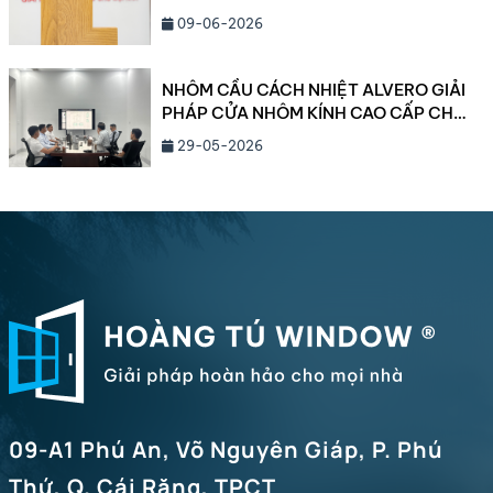
09-06-2026
NHÔM CẦU CÁCH NHIỆT ALVERO GIẢI
PHÁP CỬA NHÔM KÍNH CAO CẤP CHO
BIỆT THỰ VÀ CÔNG TRÌNH HẠNG
29-05-2026
SANG NĂM 2026
09-A1 Phú An, Võ Nguyên Giáp, P. Phú
Thứ, Q. Cái Răng, TPCT