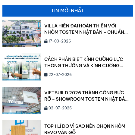
HÌNH ẢNH CHI TIẾT HOÀN THIỆN CÔNG TRÌNH
THÔNG TIN LIÊN HỆ TƯ VẤN GIẢI PHÁP […]
TIN MỚI NHẤT
VILLA HIỆN ĐẠI HOÀN THIỆN VỚI
NHÔM TOSTEM NHẬT BẢN – CHUẨN
MỰC SỐNG CAO CẤP 2026
17-03-2026
CÁCH PHÂN BIỆT KÍNH CƯỜNG LỰC
THÔNG THƯỜNG VÀ KÍNH CƯỜNG
LỰC SIÊU TRONG
22-07-2026
VIETBUILD 2026 THÀNH CÔNG RỰC
RỠ – SHOWROOM TOSTEM NHẬT BẢN
CẦN THƠ ĐANG DẦN LỘ DIỆN!
02-07-2026
TOP 1 LÍ DO VÌ SAO NÊN CHỌN NHÔM
REVO VÂN GỖ