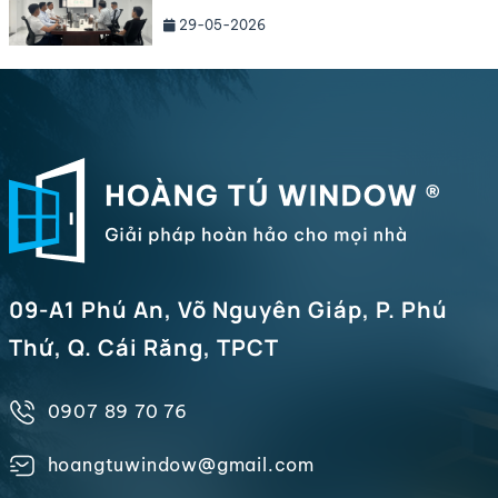
BIỆT THỰ VÀ CÔNG TRÌNH HẠNG
29-05-2026
SANG NĂM 2026
09-A1 Phú An, Võ Nguyên Giáp, P. Phú
Thứ, Q. Cái Răng, TPCT
0907 89 70 76
hoangtuwindow@gmail.com