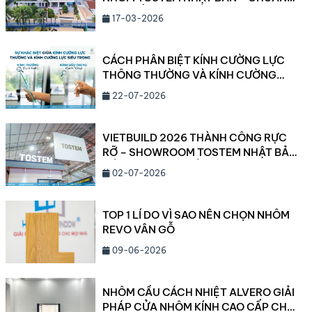
MỰC SỐNG CAO CẤP 2026
17-03-2026
CÁCH PHÂN BIỆT KÍNH CƯỜNG LỰC
THÔNG THƯỜNG VÀ KÍNH CƯỜNG
LỰC SIÊU TRONG
22-07-2026
VIETBUILD 2026 THÀNH CÔNG RỰC
RỠ – SHOWROOM TOSTEM NHẬT BẢN
CẦN THƠ ĐANG DẦN LỘ DIỆN!
02-07-2026
TOP 1 LÍ DO VÌ SAO NÊN CHỌN NHÔM
REVO VÂN GỖ
09-06-2026
NHÔM CẦU CÁCH NHIỆT ALVERO GIẢI
PHÁP CỬA NHÔM KÍNH CAO CẤP CHO