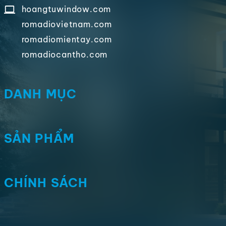
hoangtuwindow.com
romadiovietnam.com
romadiomientay.com
romadiocantho.com
DANH MỤC
SẢN PHẨM
CHÍNH SÁCH