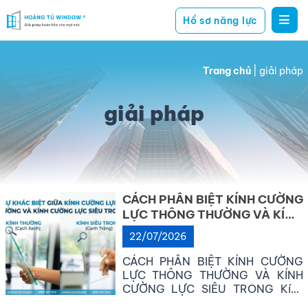
Hồ sơ năng lực
Hoàng
giải
Tú
pháp
Window
Trang chủ
|
giải pháp
hoàn
hảo
giải pháp
cho
mọi
nhà
CÁCH PHÂN BIỆT KÍNH CƯỜNG
LỰC THÔNG THƯỜNG VÀ KÍNH
CƯỜNG LỰC SIÊU TRONG
22/07/2026
CÁCH PHÂN BIỆT KÍNH CƯỜNG
LỰC THÔNG THƯỜNG VÀ KÍNH
CƯỜNG LỰC SIÊU TRONG Kính
Cường Lực là một trong những vật